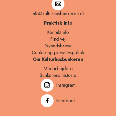
info@kulturhusbunkeren.dk
Praktisk info
Kontaktinfo
Find vej
Nyhedsbreve
Cookies
Cookie og privatlivspolitik
på
Om Kulturhusbunkeren
vores
Medarbejdere
website
Bunkerens historie
Instagram
Vores
Facebook
website
anvender