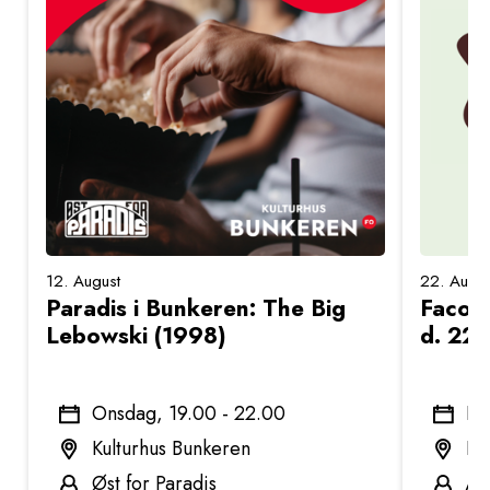
12. August
22. Augus
Paradis i Bunkeren: The Big
Facon
Lebowski (1998)
d. 22.
Onsdag, 19.00 - 22.00
Lø
Kulturhus Bunkeren
Ku
Øst for Paradis
Åb