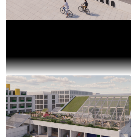
20.04.2026
Kulturhus Bunkeren vælger totalrådgiver:
AART, Rambøll og ReVærk skal
transformere Bunkeren
Kulturhus Bunkeren har nu valgt totalrådgiver til den
kommende transformation af den brutalistiske
bygning i Skejby. Tilbuddet fra AART, Rambøll og
ReVærk udmærker sig ved på fortrinlig vis at have
tilbudt bygherren en stærk og tydelig
projektorganisation med klare roller og dygtige
nøglemedarbejdere, hvor særligt kompetencer,
organisation og metodisk tilgang til bæredygtighed
er behandlet som et centralt spor i løsning af