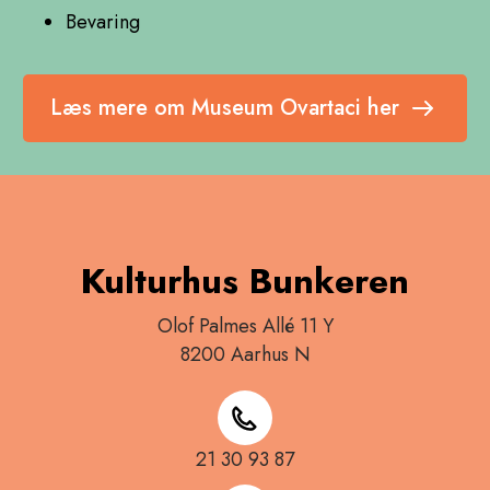
Bevaring
Læs mere om Museum Ovartaci her
Kulturhus Bunkeren
Olof Palmes Allé 11 Y
8200 Aarhus N
21 30 93 87