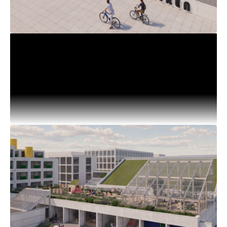
20.04.2026
Kulturhus Bunkeren vælger totalrådgiver:
AART, Rambøll og ReVærk skal
transformere Bunkeren
Kulturhus Bunkeren har nu valgt totalrådgiver til den
kommende transformation af den brutalistiske
bygning i Skejby. Tilbuddet fra AART, Rambøll og
ReVærk udmærker sig ved på fortrinlig vis at have
tilbudt bygherren en stærk og tydelig
projektorganisation med klare roller og dygtige
nøglemedarbejdere, hvor særligt kompetencer,
organisation og metodisk tilgang til bæredygtighed
er behandlet som et centralt spor i løsning af