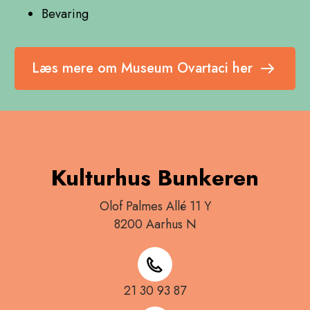
Bevaring
Læs mere om Museum Ovartaci her
Kulturhus Bunkeren
Olof Palmes Allé 11 Y
8200 Aarhus N
21 30 93 87